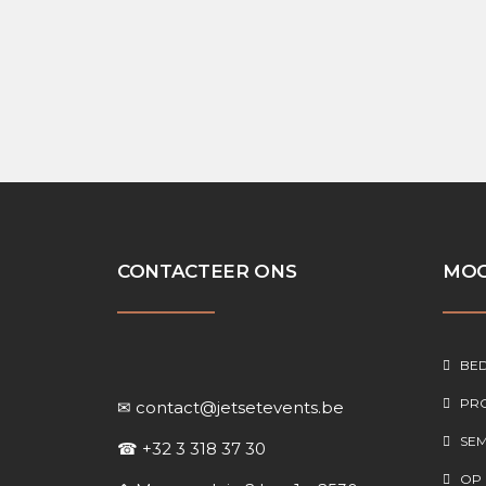
Ons personeelsfeest wa
CONTACTEER ONS
MOG
BED
PR
✉
contact@jetsetevents.be
SEM
☎
+32 3 318 37 30
OP 