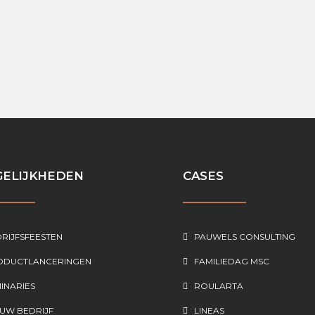
s een echt succes, professionele begel
verzorgd. Ik ben fan.
Nathalie Smagge, Aquafin – Marketing Manager
ELIJKHEDEN
CASES
RIJFSFEESTEN
PAUWELS CONSULTING
ODUCTLANCERINGEN
FAMILIEDAG MSC
INARIES
ROULARTA
UW BEDRIJF
LINEAS