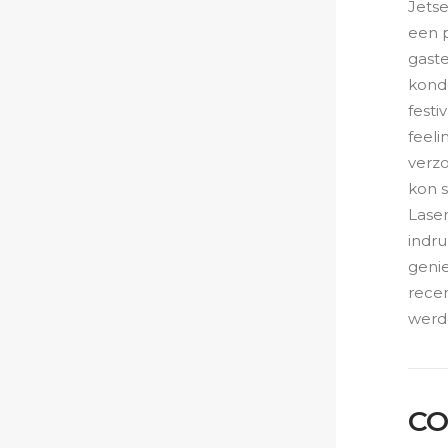
Jets
een 
gaste
kond
festi
feeli
verzo
kon 
Lase
indr
genie
recen
werd
CO