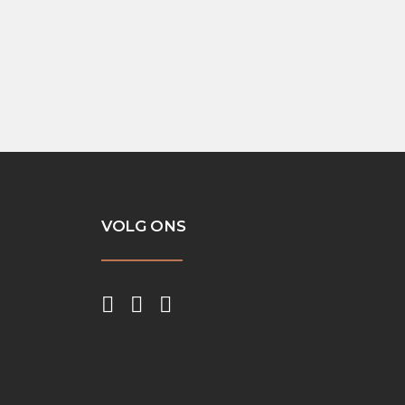
eiding. Tot in de puntjes
VOLG ONS