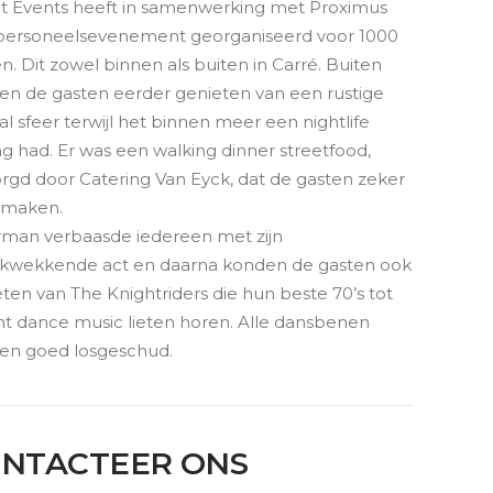
et Events heeft in samenwerking met Proximus
personeelsevenement georganiseerd voor 1000
n. Dit zowel binnen als buiten in Carré. Buiten
en de gasten eerder genieten van een rustige
val sfeer terwijl het binnen meer een nightlife
ng had. Er was een walking dinner streetfood,
rgd door Catering Van Eyck, dat de gasten zeker
smaken.
rman verbaasde iedereen met zijn
ukwekkende act en daarna konden de gasten ook
ten van The Knightriders die hun beste 70’s tot
t dance music lieten horen. Alle dansbenen
en goed losgeschud.
NTACTEER ONS