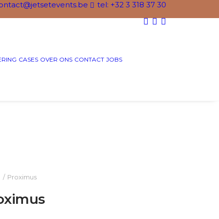
ontact@jetsetevents.be
tel: +32 3 318 37 30
ERING
CASES
OVER ONS
CONTACT
JOBS
e
Proximus
oximus